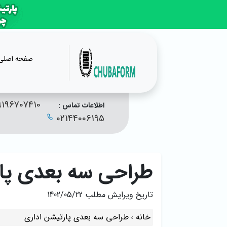
صفحه اصلی
9196707410
اطلاعات تماس :
02144006195
طراحی سه بعدی پار
تاریخ ویرایش مطلب
1402/05/22
خانه
طراحی سه بعدی پارتیشن اداری